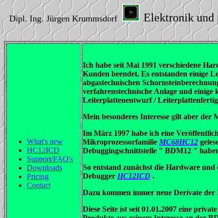
Elektronik und
Dipl. Ing. Jürgen Krummsdorf
Ich habe seit Mai 1991 verschiedene Ha
Kunden beendet. Es entstanden einige Lei
abgastechnischen Schornsteinberechnung 
verfahrenstechnische Anlage und einige
Leiterplattenentwurf / Leiterplattenferti
Mein besonderes Interesse gilt aber der
Im März 1997 habe ich eine Veröffentlic
What's new
Mikroprozessorfamilie
MC68HC12
geles
HC12ICD
Debuggingschnittstelle " BDM12 " haben 
Support/FAQ's
So entstand zunächst die Hardware und 
Downloads
Debugger
HC12ICD
.
Pricing
Contact
Dazu kommen immer neue Derivate der HCS
Diese Seite ist seit 01.01.2007 eine priv
Produkte aus reinem Interesse an der B